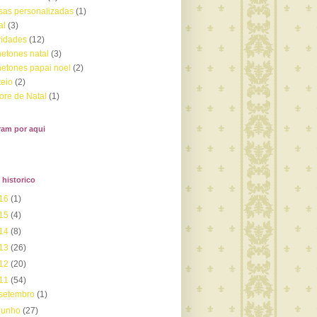
as personalizadas
(1)
al
(3)
idades
(12)
etones natal
(3)
etones papai noel
(2)
teio
(2)
ore de Natal
(1)
ram por aqui
historico
16
(1)
15
(4)
14
(8)
13
(26)
12
(20)
11
(54)
setembro
(1)
junho
(27)