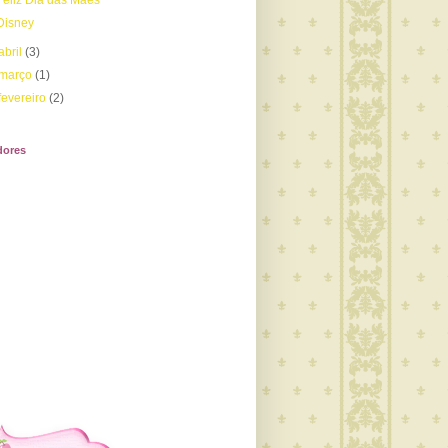
Feliz Dia das Mães
Disney
abril
(3)
março
(1)
fevereiro
(2)
dores