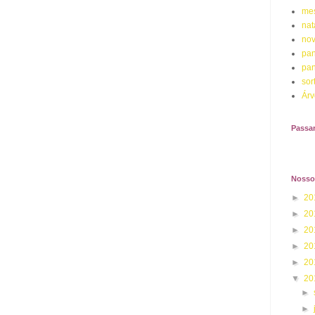
mes
nat
nov
pan
pan
sor
Árv
Passa
Nosso 
►
20
►
20
►
20
►
20
►
20
▼
20
►
►