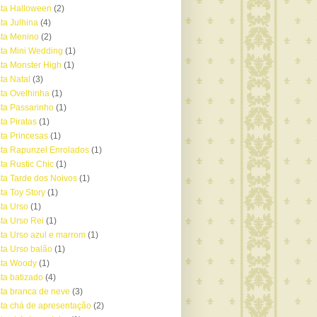
ta Halloween
(2)
ta Julhina
(4)
ta Menino
(2)
ta Mini Wedding
(1)
ta Monster High
(1)
ta Natal
(3)
ta Ovelhinha
(1)
ta Passarinho
(1)
ta Piratas
(1)
ta Princesas
(1)
ta Rapunzel Enrolados
(1)
ta Rustic Chic
(1)
ta Tarde dos Noivos
(1)
ta Toy Story
(1)
ta Urso
(1)
ta Urso Rei
(1)
ta Urso azul e marrom
(1)
ta Urso balão
(1)
sta Woody
(1)
ta batizado
(4)
ta branca de neve
(3)
ta chá de apresentação
(2)