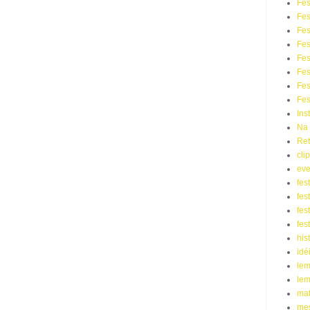
Fes
Fes
Fes
Fe
Fes
Fes
Fes
Fes
Ins
Na 
Ret
cli
eve
fes
fes
fes
fes
his
idé
le
lem
mat
me