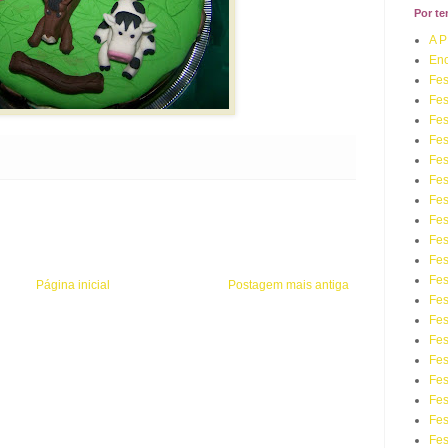
Por t
A 
Enc
Fes
Fes
Fes
Fes
Fes
Fes
Fes
Fes
Fes
Fes
Fes
Página inicial
Postagem mais antiga
Fe
Fes
Fes
Fes
Fes
Fes
Fes
Fes