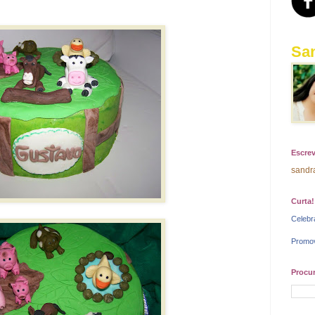
Sa
Escrev
sandr
Curta!
Celebr
Promo
Procur