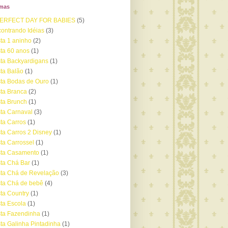
emas
PERFECT DAY FOR BABIES
(5)
ontrando Idéias
(3)
ta 1 aninho
(2)
ta 60 anos
(1)
ta Backyardigans
(1)
ta Balão
(1)
ta Bodas de Ouro
(1)
ta Branca
(2)
ta Brunch
(1)
ta Carnaval
(3)
ta Carros
(1)
ta Carros 2 Disney
(1)
ta Carrossel
(1)
sta Casamento
(1)
ta Chá Bar
(1)
ta Chá de Revelação
(3)
ta Chá de bebê
(4)
ta Country
(1)
ta Escola
(1)
ta Fazendinha
(1)
ta Galinha Pintadinha
(1)