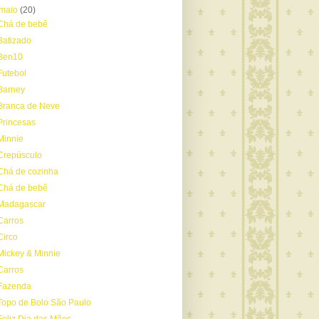
maio
(20)
Chá de bebê
Batizado
Ben10
Futebol
Barney
Branca de Neve
Princesas
Minnie
Crepúsculo
Chá de cozinha
Chá de bebê
Madagascar
Carros
Circo
Mickey & Minnie
Carros
Fazenda
Topo de Bolo São Paulo