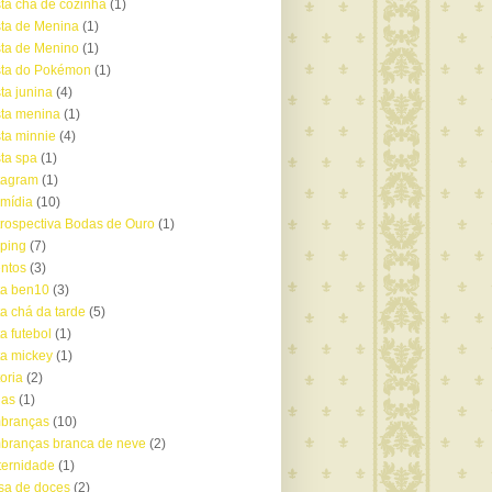
ta chá de cozinha
(1)
ta de Menina
(1)
ta de Menino
(1)
sta do Pokémon
(1)
ta junina
(4)
ta menina
(1)
ta minnie
(4)
ta spa
(1)
tagram
(1)
mídia
(10)
rospectiva Bodas de Ouro
(1)
pping
(7)
ntos
(3)
ta ben10
(3)
ta chá da tarde
(5)
ta futebol
(1)
ta mickey
(1)
toria
(2)
ias
(1)
mbranças
(10)
branças branca de neve
(2)
ernidade
(1)
sa de doces
(2)