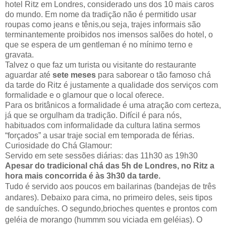
hotel Ritz em Londres, considerado uns dos 10 mais caros
do mundo. Em nome da tradição não é permitido usar
roupas como jeans e tênis,ou seja, trajes informais são
terminantemente proibidos nos imensos salões do hotel, o
que se espera de um gentleman é no mínimo terno e
gravata.
Talvez o que faz um turista ou visitante do restaurante
aguardar até
sete meses
para saborear o tão famoso chá
da tarde do Ritz é justamente a qualidade dos serviços com
formalidade e o glamour que o local oferece.
Para os britânicos a formalidade é uma atração com certeza,
já que se orgulham da tradição. Difícil é para nós,
habituados com informalidade da cultura latina sermos
“forçados” a usar traje social em temporada de férias.
Curiosidade do Chá G
lamour:
Servido em sete sessões diárias: das 11h30 as 19h30
Apesar do tradicional chá das 5h de Londres, no Ritz a
hora mais concorrida é às 3h30 da tarde.
Tudo é servido aos poucos em bailarinas (bandejas de três
andares). Debaixo para cima, no primeiro deles, seis tipos
de sanduíches. O segundo,brioches quentes e prontos com
geléia de morango (hummm sou viciada em geléias). O