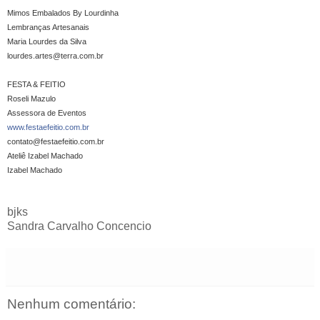
Mimos Embalados By Lourdinha
Lembranças Artesanais
Maria Lourdes da Silva
lourdes.artes@terra.com.br
FESTA & FEITIO
Roseli Mazulo
Assessora de Eventos
www.festaefeitio.com.br
contato@festaefeitio.com.b
r
Ateliê Izabel Machado
Izabel Machado
bjks
Sandra Carvalho Concencio
Nenhum comentário: