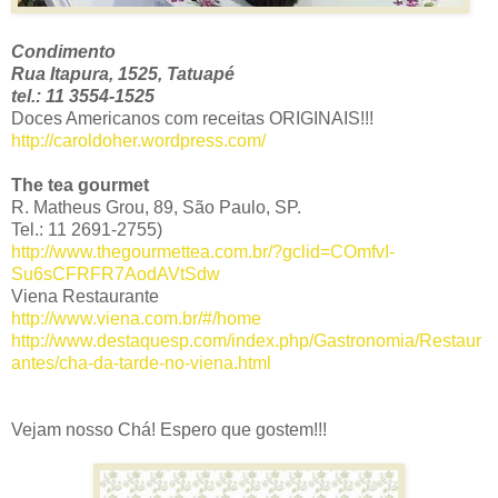
Condimento
Rua Itapura, 1525, Tatuapé
tel.: 11 3554-1525
Doces Americanos com receitas ORIGINAIS!!!
http://caroldoher.wordpress.com/
The tea gourmet
R. Matheus Grou, 89, São Paulo, SP.
Tel.: 11 2691-2755)
http://www.thegourmettea.com.br/?gclid=COmfvI-
Su6sCFRFR7AodAVtSdw
Viena Restaurante
http://www.viena.com.br/#/home
http://www.destaquesp.com/index.php/Gastronomia/Restaur
antes/cha-da-tarde-no-viena.html
Vejam nosso Chá! Espero que gostem!!!