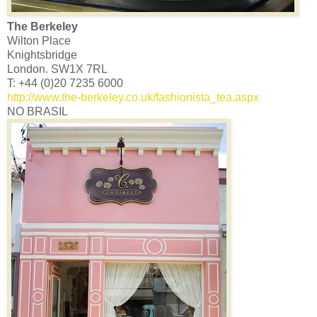
The Berkeley
Wilton Place
Knightsbridge
London. SW1X 7RL
T: +44 (0)20 7235 6000
http://www.the-berkeley.co.uk/fashionista_tea.aspx
NO BRASIL